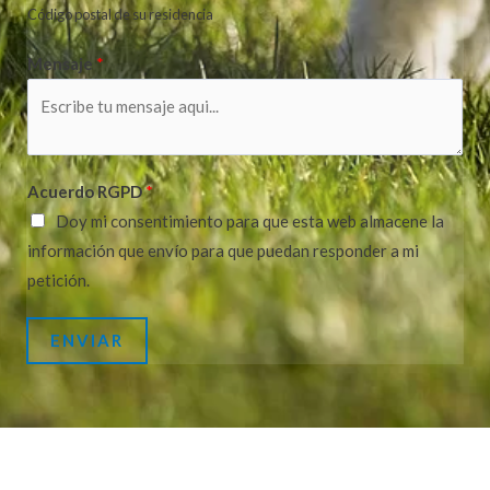
Código postal de su residencia
Mensaje
*
Acuerdo RGPD
*
Doy mi consentimiento para que esta web almacene la
información que envío para que puedan responder a mi
petición.
ENVIAR