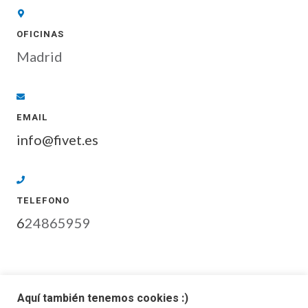
OFICINAS
Madrid
EMAIL
info@fivet.es
TELEFONO
6
24865959
F
Y
L
I
Aquí también tenemos cookies :)