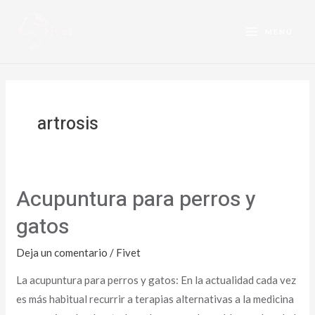
Ir
MAIN
al
MENÚ
MENU
contenido
artrosis
Acupuntura para perros y
Acupuntura
para
gatos
perros
y
Deja un comentario
/
Fivet
gatos
La acupuntura para perros y gatos: En la actualidad cada vez
es más habitual recurrir a terapias alternativas a la medicina